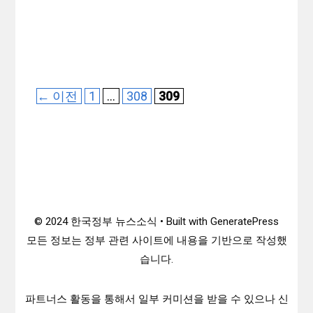
리
페
페
페
←
이전
1
…
308
309
이
이
이
지
지
지
© 2024 한국정부 뉴스소식 • Built with GeneratePress
모든 정보는 정부 관련 사이트에 내용을 기반으로 작성했
습니다.
파트너스 활동을 통해서 일부 커미션을 받을 수 있으나 신