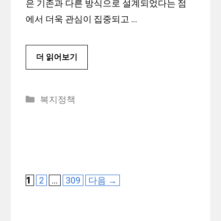
은 기존과 다른 방식으로 설계되었다는 점
에서 더욱 관심이 집중되고 …
더 읽어보기
카
복지정책
테
고
리
페
페
페
1
2
…
309
다음
→
이
이
이
지
지
지