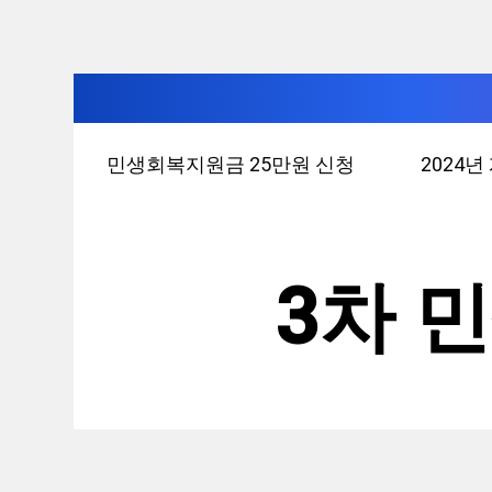
컨
민생회복지원금 25만원 신청
2024
텐
츠
로
건
3차 
너
뛰
기