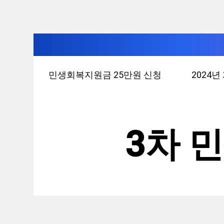
컨
민생회복지원금 25만원 신청
2024
텐
츠
로
건
3차 
너
뛰
기