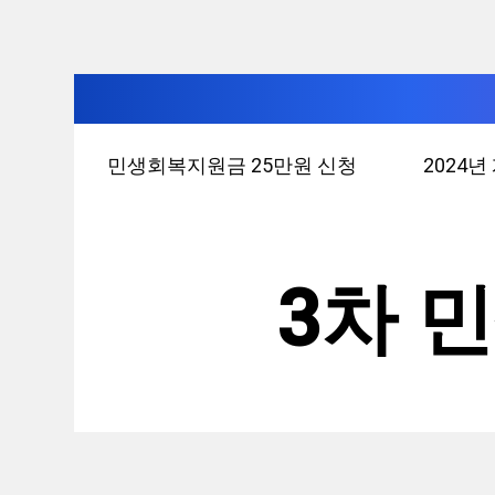
컨
민생회복지원금 25만원 신청
2024
텐
츠
로
건
3차 
너
뛰
기